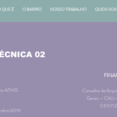
 QUE É
O BAIRRO
NOSSO TRABALHO
QUEM SO
ÉCNICA 02
E
FINA
lho ATHIS
Conselho de Arqui
Gerais – CAU
03/07/2
embro/2019