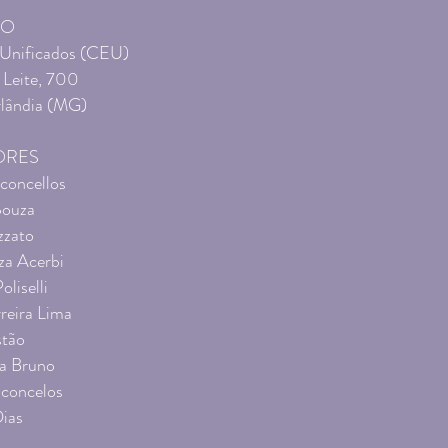
ÇO
 Unificados (CEU)
 Leite, 700
lândia (MG)
ORES
concellos
Souza
zzato
za Acerbi
oliselli
reira Lima
stão
a Bruno
sconcelos
Dias